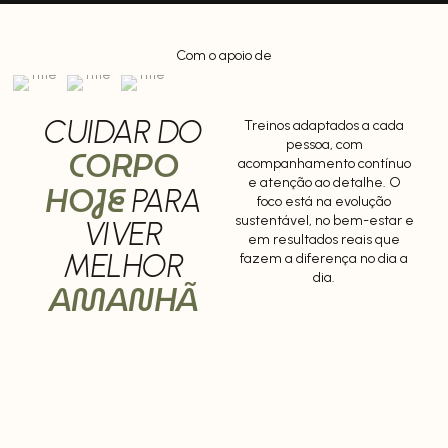
Com o apoio de
CUIDAR DO
Treinos adaptados a cada
pessoa, com
CORPO
acompanhamento contínuo
e atenção ao detalhe. O
HOJE
PARA
foco está na evolução
sustentável, no bem-estar e
VIVER
em resultados reais que
MELHOR
fazem a diferença no dia a
dia.
AMANHÃ
PERDA DE PESO