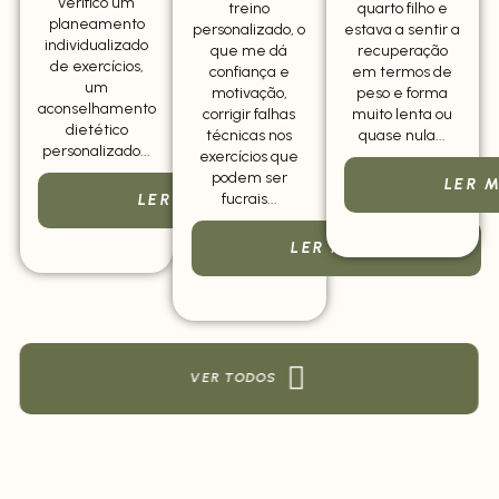
verifico um
treino
quarto filho e
planeamento
personalizado, o
estava a sentir a
individualizado
que me dá
recuperação
de exercícios,
confiança e
em termos de
um
motivação,
peso e forma
aconselhamento
corrigir falhas
muito lenta ou
dietético
técnicas nos
quase nula...
personalizado...
exercícios que
podem ser
LER 
fucrais...
LER MAIS
LER MAIS
VER TODOS