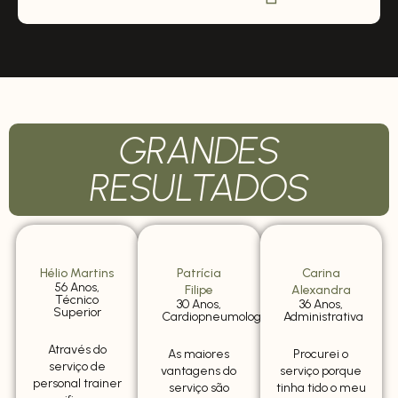
GRANDES
RESULTADOS
Hélio Martins
Patrícia
Carina
56 Anos,
Filipe
Alexandra
Técnico
30 Anos,
36 Anos,
Superior
Cardiopneumologista
Administrativa
Através do
As maiores
Procurei o
serviço de
vantagens do
serviço porque
personal trainer
serviço são
tinha tido o meu