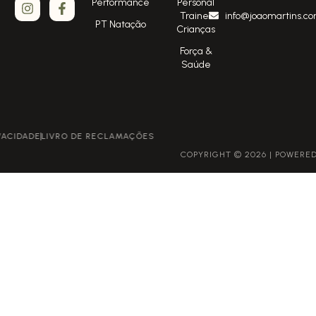
Performance
Personal
Trainer
info@joaomartins.co
PT Natação
Crianças
Força &
Saúde
POLÍTICA DE PRIVACIDADE
LIVRO DE RECLAMAÇÕES
COPYRIGHT © 2026 | POWERED BY GROWME