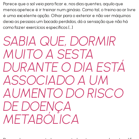
Parece que o sol veio para ficar e, nos dias quentes, aquilo que
menos apetece é ir treinar num ginásio. Como tal, o treino ao ar livre
é uma excelente opção. Olhar para o exterior e não ver máquinas
deixa as pessoas um bocado perdidas, dá a sensação que não há
como fazer exercícios específicos […]
SABIA QUE, DORMIR
MUITO A SESTA
DURANTE O DIA ESTÁ
ASSOCIADO A UM
AUMENTO DO RISCO
DE DOENÇA
METABÓLICA