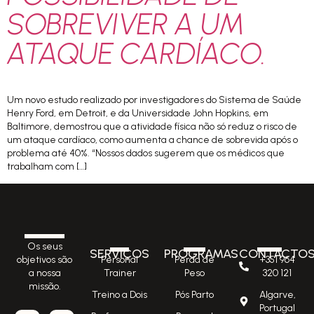
SOBREVIVER A UM
ATAQUE CARDÍACO.
Um novo estudo realizado por investigadores do Sistema de Saúde
Henry Ford, em Detroit, e da Universidade John Hopkins, em
Baltimore, demostrou que a atividade física não só reduz o risco de
um ataque cardíaco, como aumenta a chance de sobrevida após o
problema até 40%. “Nossos dados sugerem que os médicos que
trabalham com […]
Os seus
SERVIÇOS
PROGRAMAS
CONTACTO
Personal
Perda de
+351 964
objetivos são
Trainer
Peso
320 121
a nossa
missão.
Treino a Dois
Pós Parto
Algarve,
Portugal