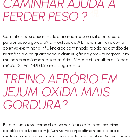
CAMINHAR AJUDA A
PERDER PESO ?
PT
Caminhar e/ou andar muito diariamente será suficiente para
perder peso e gordura? Um estudo de A E Hardman teve como
objetivo examinar a influência da caminhada rápida na aptidão de
resistência e na quantidade e distribuição de gordura corporal em
mulheres previamente sedentárias. Vinte e oito mulheres [idade
média (SEM): 44,9 (1,5) anos] seguiram o […]
TREINO AERÓBIO EM
JEJUM OXIDA MAIS
GORDURA?
Este estudo teve como objetivo verificar o efeito do exercício
aeróbico realizado em jejum vs. no corpo alimentado, sobre o
metabolismo de gorduras e carboidratos em adultos. As conclusões