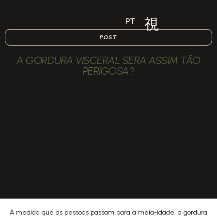
PT
POST
A GORDURA VISCERAL SERÁ ASSIM TÃO
PERIGOSA?
À medida que as pessoas passam para a meia-idade, a gordura