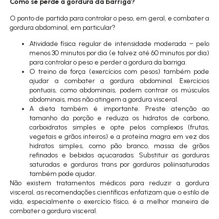
Como se perde a gordura da barriga?
O ponto de partida para controlar o peso, em geral, e combater a
gordura abdominal, em particular?
Atividade física regular de intensidade moderada – pelo
menos 30 minutos por dia (e talvez até 60 minutos por dia)
para controlar o peso e perder a gordura da barriga.
O treino de força (exercícios com pesos) também pode
ajudar a combater a gordura abdominal. Exercícios
pontuais, como abdominais, podem contrair os músculos
abdominais, mas não atingem a gordura visceral.
A dieta também é importante. Preste atenção ao
tamanho da porção e reduza os hidratos de carbono,
carboidratos simples e opte pelos complexos (frutas,
vegetais e grãos inteiros) e a proteína magra em vez dos
hidratos simples, como pão branco, massa de grãos
refinados e bebidas açucaradas. Substituir as gorduras
saturadas e gorduras trans por gorduras poliinsaturadas
também pode ajudar.
Não existem tratamentos médicos para reduzir a gordura
visceral, as recomendações científicas enfatizam que o estilo de
vida, especialmente o exercício físico, é a melhor maneira de
combater a gordura visceral.