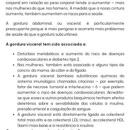
corporal em relação ao peso corporal tende a aumentar – mais
nas mulheres do que nos homens. À medida que a nossa cintura
aumenta, também aumentam os riscos para a saúde.
A gordura abdominal, ou visceral, é particularmente
preocupante porque é mais perigosa e acarreta mais problemas
de saúde do que a gordura subcutânea.
A gordura visceral tem sido associada a:
Distúrbios metabólicos e aumento do risco de doenças
cardiovasculares e diabetes tipo 2.
Nas mulheres, também está associado a alguns tipos de
cancro: da mama, do cólon e do fígado.
A gordura visceral bombeia substâncias químicas do
sistema imunológico chamadas citocinas – por exemplo,
fator de necrose tumoral e interleucina – 6 – que podem
aumentar o risco de doenças cardiovasculares. Acredita-
se que esses e outros produtos bioquímicos tenham efeitos
deletérios sobre a sensibilidade das células à insulina,
pressão arterial e coagulação do sangue.
A gordura visceral está diretamente ligada ao colesterol
total mais alto e ao colesterol LDL (mau), ao colesterol HDL
(bom) mais baixo e à resistência à insulina.