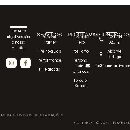
Os seus
SERVIÇOS
PROGRAMAS
CONTACTO
Personal
Perda de
+351 964
objetivos são
Trainer
Peso
320 121
a nossa
missão.
Treino a Dois
Pós Parto
Algarve,
Portugal
Performance
Personal
Trainer
info@joaomartins.co
PT Natação
Crianças
Força &
Saúde
POLÍTICA DE PRIVACIDADE
LIVRO DE RECLAMAÇÕES
COPYRIGHT © 2026 | POWERED BY GROWME