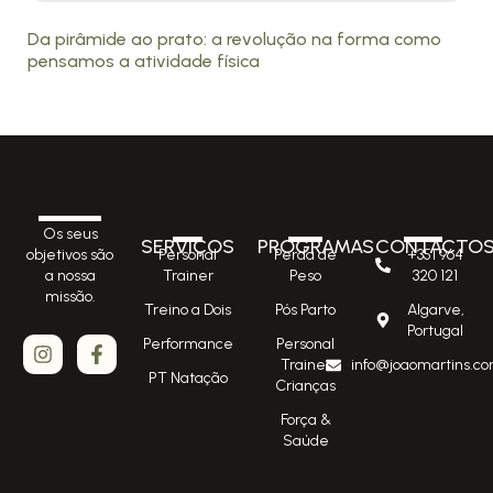
Da pirâmide ao prato: a revolução na forma como
pensamos a atividade física
Os seus
SERVIÇOS
PROGRAMAS
CONTACTO
Personal
Perda de
+351 964
objetivos são
Trainer
Peso
320 121
a nossa
missão.
Treino a Dois
Pós Parto
Algarve,
Portugal
Performance
Personal
Trainer
info@joaomartins.co
PT Natação
Crianças
Força &
Saúde