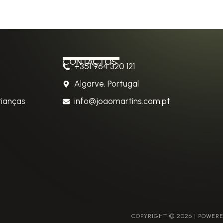
CONTACTOS
+351 964 320 121
Algarve, Portugal
rianças
info@joaomartins.com.pt
COPYRIGHT © 2026 | POWERED BY GROWME