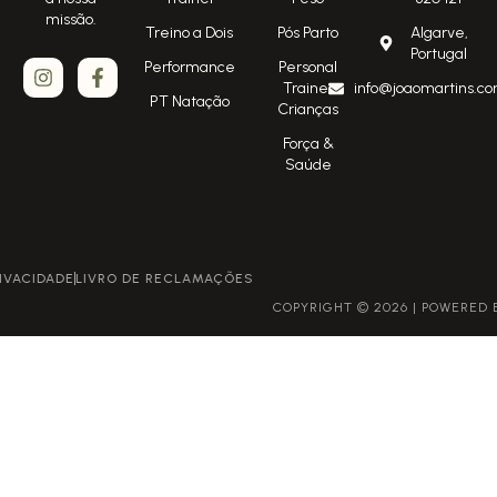
missão.
Treino a Dois
Pós Parto
Algarve,
Portugal
Performance
Personal
Trainer
info@joaomartins.co
PT Natação
Crianças
Força &
Saúde
POLÍTICA DE PRIVACIDADE
LIVRO DE RECLAMAÇÕES
COPYRIGHT © 2026 | POWERED BY GROWME