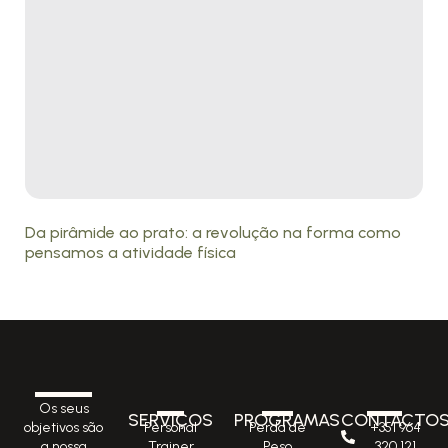
Da pirâmide ao prato: a revolução na forma como
pensamos a atividade física
Os seus
SERVIÇOS
PROGRAMAS
CONTACTO
Personal
Perda de
+351 964
objetivos são
Trainer
Peso
320 121
a nossa