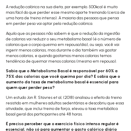
A redução calórica na sua dieta, por exemplo. 500kcal é muito
mais fácil do que perder esse mesmo aporte treinando (cerca de
uma hora de treino intenso). A maioria das pessoas que pensa
em perder peso vai optar pela redução calórica.
Aquilo que as pessoas não sabem é que a redução da ingestão
de calorias vai reduzir o seu metabolismo basal (é o número de
calorias que o corpo queima em repouso/dia), ou seja, você vai
ingerir menos calorias, mas durante o dia também vai gastar
menos calorias, e quando gastamos menos calorias temos
tendência de queimar menos calorias (mesmo em repouso).
Sabia que o Metabolismo Basal é responsável por 60% a
75% das calorias que você queima por dia? E sabia que o
aumento da taxa de metabolismo basal é essencial para
quem quer perder peso?
Um
estudo Jon R. Stavres et al, (2018)
analisou o efeito do treino
resistido em mulheres adultas sedentárias e descobriu que essa
atividade, que inclui treino de força, elevou a taxa metabólica
basal geral dos participantes até 48 horas.
É preciso perceber que o exercício físico intenso regular é
essencial, não só para aumentar o gasto calórico diário