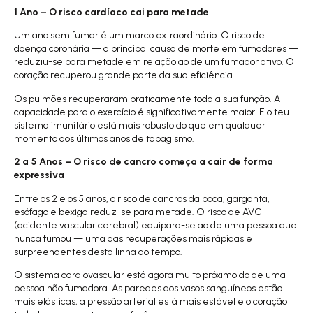
1 Ano – O risco cardíaco cai para metade
Um ano sem fumar é um marco extraordinário. O risco de
doença coronária — a principal causa de morte em fumadores —
reduziu-se para metade em relação ao de um fumador ativo. O
coração recuperou grande parte da sua eficiência.
Os pulmões recuperaram praticamente toda a sua função. A
capacidade para o exercício é significativamente maior. E o teu
sistema imunitário está mais robusto do que em qualquer
momento dos últimos anos de tabagismo.
2 a 5 Anos – O risco de cancro começa a cair de forma
expressiva
Entre os 2 e os 5 anos, o risco de cancros da boca, garganta,
esófago e bexiga reduz-se para metade. O risco de AVC
(acidente vascular cerebral) equipara-se ao de uma pessoa que
nunca fumou — uma das recuperações mais rápidas e
surpreendentes desta linha do tempo.
O sistema cardiovascular está agora muito próximo do de uma
pessoa não fumadora. As paredes dos vasos sanguíneos estão
mais elásticas, a pressão arterial está mais estável e o coração