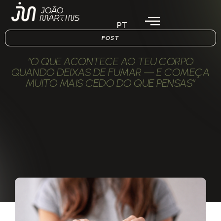
PT
POST
“O QUE ACONTECE AO TEU CORPO
QUANDO DEIXAS DE FUMAR — E COMEÇA
MUITO MAIS CEDO DO QUE PENSAS”