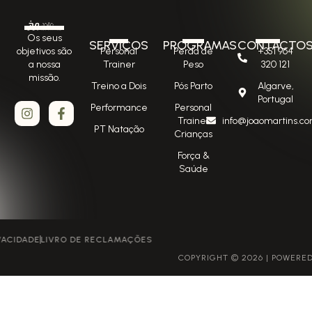
Os seus
SERVIÇOS
PROGRAMAS
CONTACTO
Personal
Perda de
+351 964
objetivos são
Trainer
Peso
320 121
a nossa
missão.
Treino a Dois
Pós Parto
Algarve,
Portugal
Performance
Personal
Trainer
info@joaomartins.co
PT Natação
Crianças
Força &
Saúde
POLÍTICA DE PRIVACIDADE
LIVRO DE RECLAMAÇÕES
COPYRIGHT © 2026 | POWERED BY GROWME