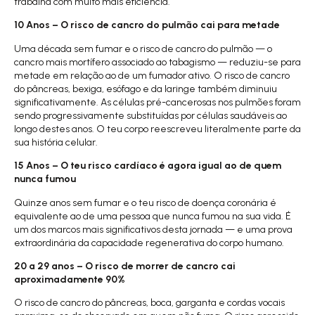
trabalha com muito mais eficiência.
10 Anos – O risco de cancro do pulmão cai para metade
Uma década sem fumar e o risco de cancro do pulmão — o
cancro mais mortífero associado ao tabagismo — reduziu-se para
metade em relação ao de um fumador ativo. O risco de cancro
do pâncreas, bexiga, esófago e da laringe também diminuiu
significativamente. As células pré-cancerosas nos pulmões foram
sendo progressivamente substituídas por células saudáveis ao
longo destes anos. O teu corpo reescreveu literalmente parte da
sua história celular.
15 Anos – O teu risco cardíaco é agora igual ao de quem
nunca fumou
Quinze anos sem fumar e o teu risco de doença coronária é
equivalente ao de uma pessoa que nunca fumou na sua vida. É
um dos marcos mais significativos desta jornada — e uma prova
extraordinária da capacidade regenerativa do corpo humano.
20 a 29 anos – O risco de morrer de cancro cai
aproximadamente 90%
O risco de cancro do pâncreas, boca, garganta e cordas vocais