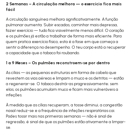
2 Semanas – A circulação melhora — o exercício fica mais
fácil
A circulação sanguínea melhora significativamente. A função
pulmonar aumenta. Subir escadas, caminhar mais depressa,
fazer exercício — tudo fica visivelmente menos difícil. O coração
e os pulmões já estão a trabalhar de forma mais eficiente. Para
quem pratica exercício físico, esta é a fase em que começa a
sentir a diferença no desempenho. O teu corpo está a recuperar
a capacidade que o tabaco foi roubando.
1 a 9 Meses – Os pulmões reconstroem-se por dentro
As cílias — as pequenas estruturas em forma de cabelo que
revestem as vias aéreas e limpam o muco e os detritos — estão
a regenerar-se. O tabaco destrói-as progressivamente; sem
elas, os pulmões acumulam muco e ficam mais vulneráveis a
infeções.
À medida que as cílias recuperam, a tosse diminui, a congestão
nasal reduz-se e a frequência de infeções respiratórias cai.
Podes tossir mais nas primeiras semanas — não é sinal de
regressão, é sinal de que os pulmões estão ativamente a limpar-
se.