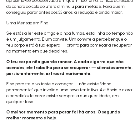
aproxima-se do observado em quem não fuma. O risco acrescido
do cancro do colo do útero diminuiu para metade. Para quem
conseguiu parar antes dos 35 anos, a redução é ainda maior.
Uma Mensagem Final
Se estás a ler este artigo e ainda fumas, esta linha do tempo não
é um julgamento. É um convite. Um convite a perceber que o
teu corpo está à tua espera — pronto para começar a recuperar
no momento em que decidires.
O teu corpo não guarda rancor. A cada cigarro que não
acendes, ele trabalha para se recuperar — silenciosamente,
persistentemente, extraordinariamente.
E se paraste e voltaste a começar — não existe “dano
permanente” que invalide uma nova tentativa. A ciência é clara:
o benefício de parar existe sempre, a qualquer idade, em
qualquer fase.
O melhor momento para parar
foi há anos. O segundo
melhor momento é hoje.