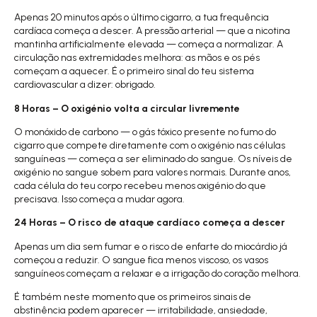
Apenas 20 minutos após o último cigarro, a tua frequência
cardíaca começa a descer. A pressão arterial — que a nicotina
mantinha artificialmente elevada — começa a normalizar. A
circulação nas extremidades melhora: as mãos e os pés
começam a aquecer. É o primeiro sinal do teu sistema
cardiovascular a dizer: obrigado.
8 Horas – O oxigénio volta a circular livremente
O monóxido de carbono — o gás tóxico presente no fumo do
cigarro que compete diretamente com o oxigénio nas células
sanguíneas — começa a ser eliminado do sangue. Os níveis de
oxigénio no sangue sobem para valores normais. Durante anos,
cada célula do teu corpo recebeu menos oxigénio do que
precisava. Isso começa a mudar agora.
24 Horas – O risco de ataque cardíaco começa a descer
Apenas um dia sem fumar e o risco de enfarte do miocárdio já
começou a reduzir. O sangue fica menos viscoso, os vasos
sanguíneos começam a relaxar e a irrigação do coração melhora.
É também neste momento que os primeiros sinais de
abstinência podem aparecer — irritabilidade, ansiedade,