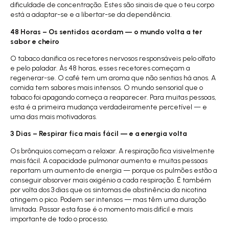
dificuldade de concentração. Estes são sinais de que o teu corpo
está a adaptar-se e a libertar-se da dependência.
48 Horas – Os sentidos acordam — o mundo volta a ter
sabor e cheiro
O tabaco danifica os recetores nervosos responsáveis pelo olfato
e pelo paladar. Às 48 horas, esses recetores começam a
regenerar-se. O café tem um aroma que não sentias há anos. A
comida tem sabores mais intensos. O mundo sensorial que o
tabaco foi apagando começa a reaparecer. Para muitas pessoas,
esta é a primeira mudança verdadeiramente percetível — e
uma das mais motivadoras.
3 Dias – Respirar fica mais fácil — e a energia volta
Os brônquios começam a relaxar. A respiração fica visivelmente
mais fácil. A capacidade pulmonar aumenta e muitas pessoas
reportam um aumento de energia — porque os pulmões estão a
conseguir absorver mais oxigénio a cada respiração. É também
por volta dos 3 dias que os sintomas de abstinência da nicotina
atingem o pico. Podem ser intensos — mas têm uma duração
limitada. Passar esta fase é o momento mais difícil e mais
importante de todo o processo.