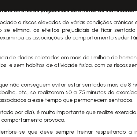
mina os efeitos prejudiciais de 8 horas de inatividade?
ciado a riscos elevados de várias condições crónicas e
 se elimina, os efeitos prejudiciais de ficar senta
 examinou as associações de comportamento sedentário
raída de dados coletados em mais de 1 milhão de home
os, e sem hábitos de atividade física, com os riscos
ue não conseguem evitar estar sentadas mais de 8 hor
balho, etc., se realizarem 60 a 75 minutos de exercíci
e associados a esse tempo que permanecem sentados.
tado por dia), é muito importante que realize exercício
se comportamento provoca.
 lembre-se que deve sempre treinar respeitando a in