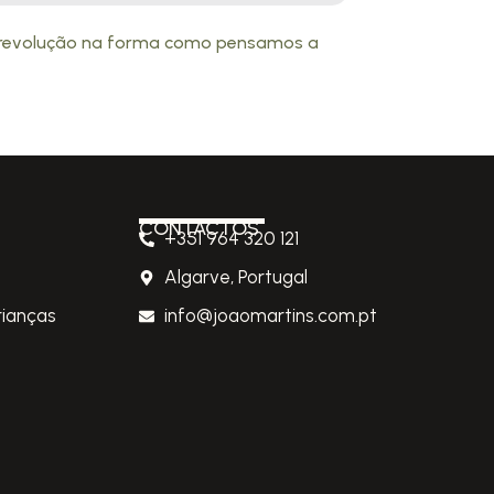
a revolução na forma como pensamos a
CONTACTOS
+351 964 320 121
Algarve, Portugal
rianças
info@joaomartins.com.pt