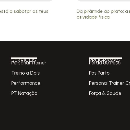
está a sabotar os teus
Da pirâmide ao prato: 
atividade física
SERVIÇOS
PROGRAMAS
Personal Trainer
Perda de Peso
Treino a Dois
Pós Parto
Performance
Personal Trainer C
PT Natação
Força & Saúde