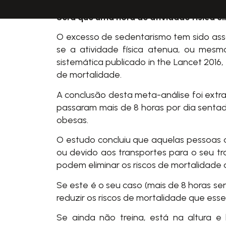
Será que uma hora de atividade física eli
O excesso de sedentarismo tem sido asso
se a atividade física atenua, ou mesmo
sistemática publicado
in the Lancet 2016
,
de mortalidade.
A conclusão desta meta-análise foi ext
passaram mais de 8 horas por dia sentad
obesas.
O estudo concluiu que aquelas pessoas q
ou devido aos transportes para o seu tra
podem eliminar os riscos de mortalidad
Se este é o seu caso (mais de 8 horas sen
reduzir os riscos de mortalidade que es
Se ainda não treina, está na altura e