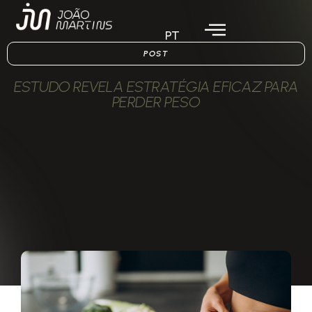
PT
POST
ESTUDO REVELA ESTRATÉGIA EFICAZ PARA
PERDER PESO