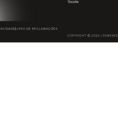
Saúde
POLÍTICA DE PRIVACIDADE
LIVRO DE RECLAMAÇÕES
COPYRIGHT © 2026 | POWERED BY GROWME