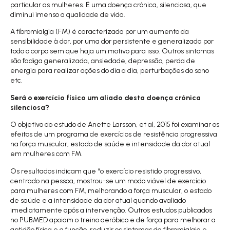
particular as mulheres. É uma doença crónica, silenciosa, que
diminui imenso a qualidade de vida.
A fibromialgia (FM) é caracterizada por um aumento da
sensibilidade à dor, por uma dor persistente e generalizada por
todo o corpo sem que haja um motivo para isso. Outros sintomas
são fadiga generalizada, ansiedade, depressão, perda de
energia para realizar ações do dia a dia, perturbações do sono
etc.
Será o exercício físico um aliado desta doença crónica
silenciosa?
O objetivo do estudo de
Anette Larsson, et al, 2015
foi examinar os
efeitos de um programa de exercícios de resistência progressiva
na força muscular, estado de saúde e intensidade da dor atual
em mulheres com FM.
Os resultados indicam que “o exercício resistido progressivo,
centrado na pessoa, mostrou-se um modo viável de exercício
para mulheres com FM, melhorando a força muscular, o estado
de saúde e a intensidade da dor atual quando avaliado
imediatamente após a intervenção. Outros estudos publicados
no
PUBMED
apoiam o treino aeróbico e de força para melhorar a
aptidão física e a função, reduzir os sintomas da fibromialgia e