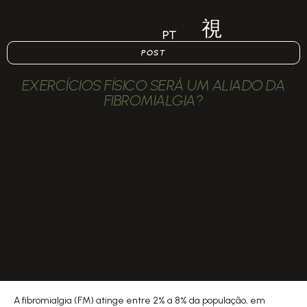
PT
POST
EXERCÍCIOS FÍSICO SERÁ UM ALIADO DA
FIBROMIALGIA?
A fibromialgia (FM) atinge entre 2% a 8% da população, em