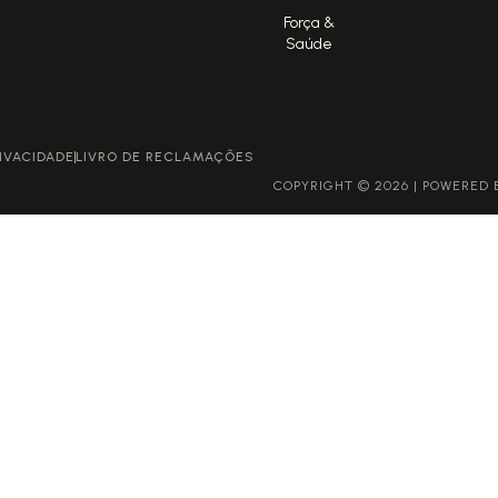
Força &
Saúde
POLÍTICA DE PRIVACIDADE
LIVRO DE RECLAMAÇÕES
COPYRIGHT © 2026 | POWERED BY GROWME