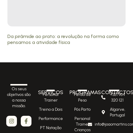
Da pirâmide ao prato: a revolução na forma como
pensamos a atividade física
Os seus
SERVIÇOS
PROGRAMAS
CONTACTO
Personal
Perda de
+351 964
objetivos são
Trainer
Peso
320 121
a nossa
missão.
Treino a Dois
Pós Parto
Algarve,
Portugal
Performance
Personal
Trainer
info@joaomartins.co
PT Natação
Crianças