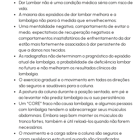
Dor Lombar não é uma condição médica séria com risco de
vida;
A maioria dos episódios de dor lombar melhora e a
lombalgia não piora à medida que envelhecemos;
Uma mentalidade negativa, comportamento de evitar o
medo, expectativas de recuperação negativas e
comportamentos insatisfatórios de enfrentamento da dor
estão mais fortemente associados à dor persistente do
que a danos nos tecidos.
As radiografias não determinam o prognóstico do episódio
atual de lombalgia, a probabilidade de deficiência lombar
no futuro e não melhoram os resultados clínicos da
lombalgia.
O exercício gradual e o movimento em todas as direções
são seguros e saudáveis para a coluna.
A postura da coluna durante a posição sentada, em pé e
ao levantar não prediz lombalgia ou a sua persistência.
Um “CORE” fraco não causa lombalgia, e algumas pessoas
com lombalgia tendem a sobrecarregar seus músculos
abdominais. Embora seja bom manter os músculos do
tronco fortes, também é útil relaxá-los quando não forem
necessários.
O movimento e a carga sobre a coluna são seguros e
criam resiliência estrutural quando são classificados.