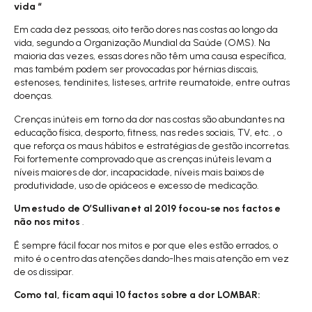
vida “
Em cada dez pessoas, oito terão dores nas costas ao longo da
vida, segundo a Organização Mundial da Saúde (OMS). Na
maioria das vezes, essas dores não têm uma causa específica,
mas também podem ser provocadas por hérnias discais,
estenoses, tendinites, listeses, artrite reumatoide, entre outras
doenças.
Crenças inúteis em torno da dor nas costas são abundantes na
educação física, desporto, fitness, nas redes sociais, TV, etc. , o
que reforça os maus hábitos e estratégias de gestão incorretas.
Foi fortemente comprovado que as crenças inúteis levam a
níveis maiores de dor, incapacidade, níveis mais baixos de
produtividade, uso de opiáceos e excesso de medicação.
Um estudo de
O’Sullivan et al 2019
focou-se nos factos e
não nos mitos
.
É sempre fácil focar nos mitos e por que eles estão errados, o
mito é o centro das atenções dando-lhes mais atenção em vez
de os dissipar.
Como tal, ficam aqui 10 factos sobre a dor LOMBAR: