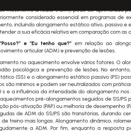
e de movimento articular (ADM), pode ser aprimorada 
iormente considerado essencial em programas de ex
mento, incluindo alongamento estático ativo, passivo e
tender a sua eficácia relativa em comparação com as al
“Posso?” e “Eu tenho que?”
em relação ao alongam
ovimento articular (ADM) e prevenção de lesões.
amento no aquecimento envolve vários fatores. O al
dão psicológica e prevenção de lesões. No entanto,
ico (SS) e o alongamento estático passivo (PS) possa
itos são mínimos e podem ser neutralizados com práti
s e a influência da intensidade do alongamento nos r
 aquecimentos pré-alongamentos seguidos de SS/PS p
ção pós-ativação (PAP) ou melhoria de desempenho (
agudas de ADM do SS/PS são transitórias, durando cer
s de treino mais longas. Alongamento dinâmico, rolame
udamente a ADM. Por fim, enquanto a resposta pa