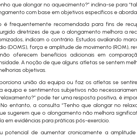
enho que alongar no aquecimento?” inclina-se para “ta
ngamento com base em objetivos específicos e aborda
io é frequentemente recomendada para fins de recup
urgido diretrizes de que o alongamento melhora a rec
randomizados, indicam o contrário. Estudos avaliando ma
tardio (DOMS), força e amplitude de movimento (ROM), 
) não oferecem benefícios adicionais em compara
ensidade. A noção de que alguns atletas se sentem me
lhorias objetivas.
ciona união da equipa ou faz os atletas se sentire
equipa e sentimentos subjetivos não necessariamente 
relaxamento?” pode ter uma resposta positiva, é impo
s. No entanto, a consulta “Tenho que alongar no rela
ue sugerem que o alongamento não melhora significat
m evidências para práticas pós-exercício.
 potencial de aumentar cronicamente a amplitude 