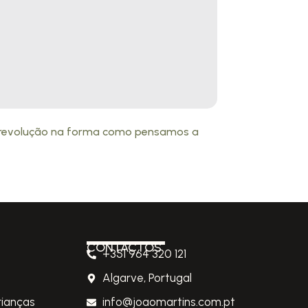
a revolução na forma como pensamos a
CONTACTOS
+351 964 320 121
Algarve, Portugal
rianças
info@joaomartins.com.pt