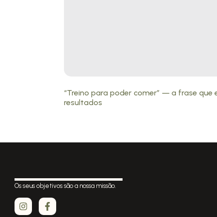
“Treino para poder comer” — a frase que 
resultados
Os seus objetivos são a nossa missão.