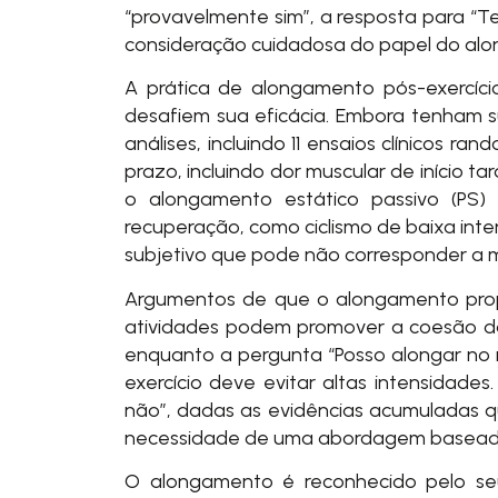
“provavelmente sim”, a resposta para “T
consideração cuidadosa do papel do alo
A prática de alongamento pós-exercíc
desafiem sua eficácia. Embora tenham s
análises, incluindo 11 ensaios clínicos 
prazo, incluindo dor muscular de início 
o alongamento estático passivo (PS
recuperação, como ciclismo de baixa int
subjetivo que pode não corresponder a me
mostbet
pin up az
4rabet pakistan
pinup
pin up
mosbet az
1 win
pin up azerbaycan
pinup casino
1vin
мостбет кз
mosbet az
mosbet az
mostbet
pinko casino
pinup
mostbet uz casino
pinup uz
1win casino
mosbet
1win uz
pin up az
1 win
pinup az
pin up
mostbet kz
1win casino
1win az
mostbet az
pinup
1 win tr
Argumentos de que o alongamento propor
atividades podem promover a coesão da 
enquanto a pergunta “Posso alongar no 
exercício deve evitar altas intensidade
não”, dadas as evidências acumuladas q
necessidade de uma abordagem baseada e
O alongamento é reconhecido pelo seu