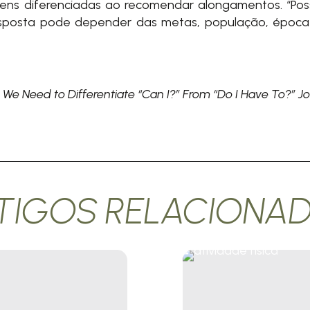
ns diferenciadas ao recomendar alongamentos. “Poss
resposta pode depender das metas, população, época
 Need to Differentiate “Can I?” From “Do I Have To?” Jos
TIGOS RELACIONA