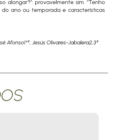
o alongar?”: provavelmente sim. “Tenho
 do ano ou temporada e características
é Afonso1*†, Jesús Olivares-Jabalera2,3†
DOS