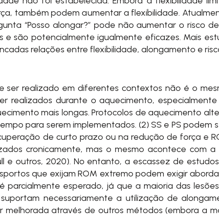
ade não foi estabelecida. Embora a flexibilidade lim
orça, também podem aumentar a flexibilidade. Atualme
gunta “Posso alongar?” pode não aumentar o risco de
is e são potencialmente igualmente eficazes. Mais es
ncadas relações entre flexibilidade, alongamento e risc
 ser realizado em diferentes contextos não é o me
ser realizados durante o aquecimento, especialment
uecimento mais longas. Protocolos de aquecimento alt
empo para serem implementados. (2) SS e PS podem ser
cuperação de curto prazo ou na redução de força e 
izados cronicamente, mas o mesmo acontece com a f
ull e outros, 2020). No entanto, a escassez de estud
sportos que exijam ROM extremo podem exigir abordage
é parcialmente esperado, já que a maioria das lesões 
o suportam necessariamente a utilização de alongamen
e ser melhorada através de outros métodos (embora a m