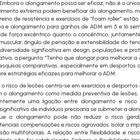
s. Embora o alongamento possa ser eficaz, não é o únic
imento extrema podem beneficiar do alongamento, mas
eino de resistência e exercícios de “foam roller” estão
ça e alongamento para ganhos de ADM em 5 e 16 seman
de força excêntrico quanto o concêntrico, juntamente
muscular, ângulo de penação e extensibilidade do ten
 diversidade significativa em design, populações e pro
ativa, a pergunta “Tenho que alongar para melhorar a
pesquisas comparativas, especialmente em desportos
bre estratégias eficazes para melhorar a ADM.
 risco de lesões centra-se em exercícios e desportos
o alongamento como medida preventiva de lesões, as 
entemente uma ligação entre alongamento e risco 
gnificativo de indivíduos precisaria se submeter a al
ue o alongamento pode não reduzir o risco geral,
tenciais compensações e riscos agravados. Isolar o im
 multifatoriais. A relação entre flexibilidade e ris