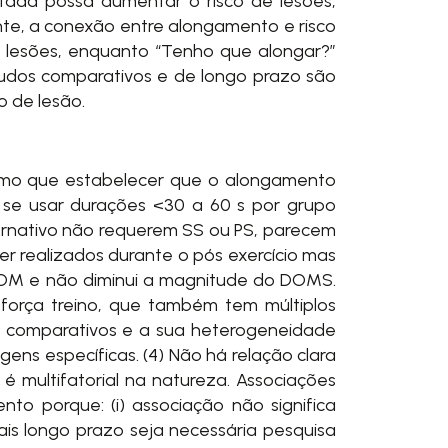
itada possa aumentar o risco de lesões,
nte, a conexão entre alongamento e risco
 lesões, enquanto “Tenho que alongar?”
tudos comparativos e de longo prazo são
o de lesão.
smo que estabelecer que o alongamento
e se usar durações <30 a 60 s por grupo
ernativo não requerem SS ou PS, parecem
 realizados durante o pós exercício mas
ROM e não diminui a magnitude do DOMS.
orça treino, que também tem múltiplos
os comparativos e a sua heterogeneidade
ns específicas. (4) Não há relação clara
é multifatorial na natureza. Associações
to porque: (i) associação não significa
ais longo prazo seja necessária pesquisa