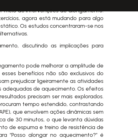
por meio de intervenções de alongamento.
ercícios, agora está mudando para algo
 estático. Os estudos concentraram-se nos
ternativas.
ento, discutindo as implicações para
ongamento pode melhorar a amplitude de
 esses benefícios não são exclusivos do
m prejudicar ligeiramente as atividades
cas adequadas de aquecimento. Os efeitos
esultados precisam ser mais explorados.
rocuram tempo estendido, contrastando
PAPE), que envolvem ações dinâmicas sem
ca de 30 minutos, o que levanta dúvidas
nto de espuma e treino de resistência de
ra “Posso alongar no aquecimento?” é