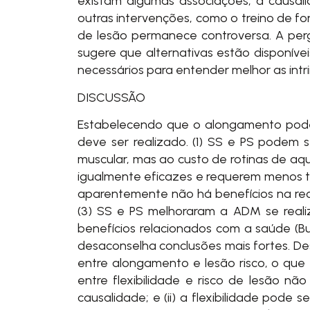
existam algumas associações, a causalid
outras intervenções, como o treino de f
de lesão permanece controversa. A per
sugere que alternativas estão disponíve
necessários para entender melhor as intri
DISCUSSÃO
Estabelecendo que o alongamento pode
deve ser realizado. (1) SS e PS podem 
muscular, mas ao custo de rotinas de aq
igualmente eficazes e requerem menos t
aparentemente não há benefícios na re
(3) SS e PS melhoraram a ADM se real
benefícios relacionados com a saúde (B
desaconselha conclusões mais fortes. De
entre alongamento e lesão risco, o que 
entre flexibilidade e risco de lesão nã
causalidade; e (ii) a flexibilidade pod