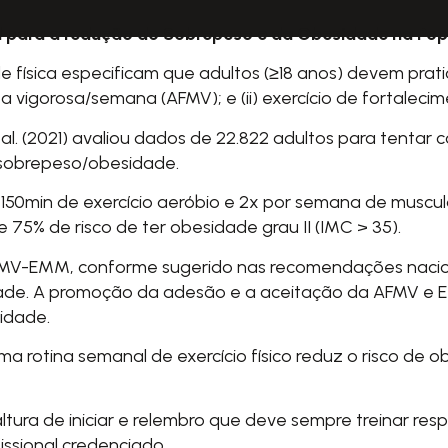
ial para a redução do Sobrepeso e da Obesidade na Po
e física especificam que adultos (≥18 anos) devem pratic
a vigorosa/semana (AFMV); e (ii) exercício de fortalec
l. (2021)
avaliou dados de 22.822 adultos para tentar c
 sobrepeso/obesidade.
 150min de exercício aeróbio e 2x por semana de muscul
 75% de risco de ter obesidade grau II (IMC > 35).
MV-EMM, conforme sugerido nas recomendações naciona
ade. A promoção da adesão e a aceitação da AFMV e E
idade.
a rotina semanal de exercício físico reduz o risco de 
altura de iniciar e relembro que deve sempre treinar res
issional credenciado.