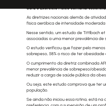
Será o Exercício Físico semanal essenc
As diretrizes nacionais alemãs de atividad
física aeróbica de intensidade moderada 
Nesse sentido, um
estudo de Tittlbach et a
associadas a uma menor prevalência de
O estudo verificou que fazer pelo menos
sobrepeso, 58% o risco de ter obesidade e
O cumprimento da diretriz combinada AF
menor prevalência de sobrepeso/obesid
reduzir a carga de saúde pública da obes
Ou seja, este estudo comprova que ter um
população.
Se ainda não iniciou essa rotina, está na 
preferência, com a supervisão de um prof