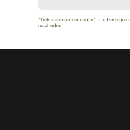
“Treino para poder comer” — a frase que 
resultados