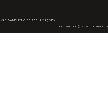
POLÍTICA DE PRIVACIDADE
LIVRO DE RECLAMAÇÕES
COPYRIGHT © 2026 | POWERED BY GROWME