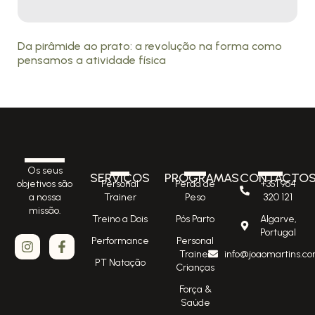
Da pirâmide ao prato: a revolução na forma como
pensamos a atividade física
Os seus
SERVIÇOS
PROGRAMAS
CONTACTO
Personal
Perda de
+351 964
objetivos são
Trainer
Peso
320 121
a nossa
missão.
Treino a Dois
Pós Parto
Algarve,
Portugal
Performance
Personal
Trainer
info@joaomartins.co
PT Natação
Crianças
Força &
Saúde