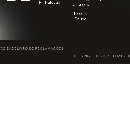
PT Natação
Crianças
Força &
Saúde
POLÍTICA DE PRIVACIDADE
LIVRO DE RECLAMAÇÕES
COPYRIGHT © 2026 | POWERED BY GROWME