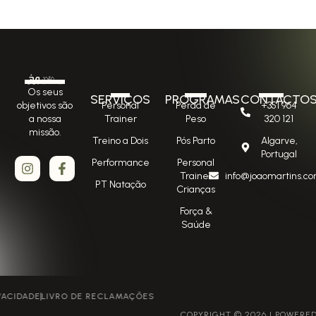
Os seus
SERVIÇOS
PROGRAMAS
CONTACTO
Personal
Perda de
+351 964
objetivos são
Trainer
Peso
320 121
a nossa
missão.
Treino a Dois
Pós Parto
Algarve,
Portugal
Performance
Personal
Trainer
info@joaomartins.co
PT Natação
Crianças
Força &
Saúde
POLÍTICA DE PRIVACIDADE
LIVRO DE RECLAMAÇÕES
COPYRIGHT © 2026 | POWERED BY GROWME