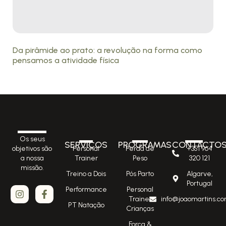
Da pirâmide ao prato: a revolução na forma como
pensamos a atividade física
Os seus
SERVIÇOS
PROGRAMAS
CONTACTO
Personal
Perda de
+351 964
objetivos são
Trainer
Peso
320 121
a nossa
missão.
Treino a Dois
Pós Parto
Algarve,
Portugal
Performance
Personal
Trainer
info@joaomartins.co
PT Natação
Crianças
Força &