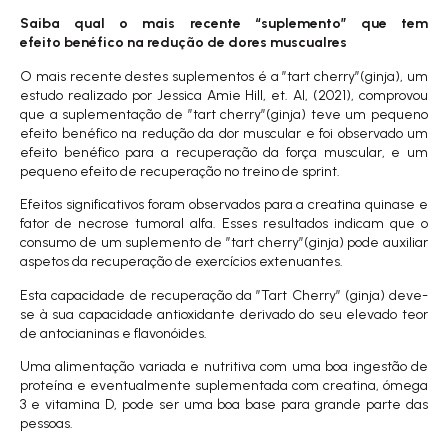
Saiba qual o mais recente “suplemento” que tem
efeito
benéfico na redução de dores muscualres
O mais recente destes suplementos é a ”tart cherry”(ginja), um
estudo realizado por
Jessica Amie Hill, et. Al, (2021)
, comprovou
que a suplementação de ”tart cherry”(ginja) teve um pequeno
efeito benéfico na redução da dor muscular e foi observado um
efeito benéfico para a recuperação da força muscular, e um
pequeno efeito de recuperação no treino de sprint.
Efeitos significativos foram observados para a creatina quinase e
fator de necrose tumoral alfa. Esses resultados indicam que o
consumo de um suplemento de ”tart cherry”(ginja) pode auxiliar
aspetos da recuperação de exercícios extenuantes.
Esta capacidade de recuperação da ”Tart Cherry” (ginja) deve-
se à sua capacidade antioxidante derivado do seu elevado teor
de antocianinas e flavonóides.
Uma alimentação variada e nutritiva com uma boa ingestão de
proteína e eventualmente suplementada com creatina, ómega
3 e vitamina D, pode ser uma boa base para grande parte das
pessoas.