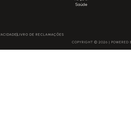
Saúde
POLÍTICA DE PRIVACIDADE
LIVRO DE RECLAMAÇÕES
COPYRIGHT © 2026 | POWERED BY GROWME