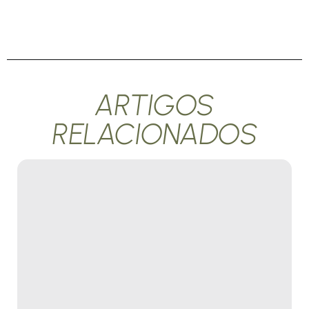
ARTIGOS
RELACIONADOS