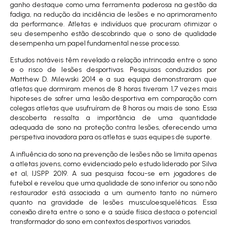
ganho destaque como uma ferramenta poderosa na gestão da
fadiga, na redução da incidência de lesões e no aprimoramento
da performance. Atletas e indivíduos que procuram otimizar o
seu desempenho estão descobrindo que o sono de qualidade
desempenha um papel fundamental nesse processo.
Estudos notáveis têm revelado a relação intrincada entre o sono
e o risco de lesões desportivas. Pesquisas conduzidas por
Matthew D. Milewski 2014
e a sua equipa demonstraram que
atletas que dormiram menos de 8 horas tiveram 1,7 vezes mais
hipoteses de sofrer uma lesão desportiva em comparação com
colegas atletas que usufruíram de 8 horas ou mais de sono. Essa
descoberta ressalta a importância de uma quantidade
adequada de sono na proteção contra lesões, oferecendo uma
perspetiva inovadora para os atletas e suas equipes de suporte.
A influência do sono na prevenção de lesões não se limita apenas
a atletas jovens, como evidenciado pelo estudo liderado por
Silva
et al, IJSPP 2019
. A sua pesquisa focou-se em jogadores de
futebol e revelou que uma qualidade de sono inferior ou sono não
restaurador está associada a um aumento tanto no número
quanto na gravidade de lesões musculoesqueléticas. Essa
conexão direta entre o sono e a saúde física destaca o potencial
transformador do sono em contextos desportivos variados.