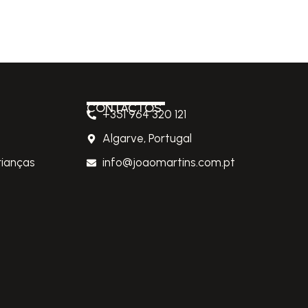
CONTACTOS
+351 964 320 121
Algarve, Portugal
rianças
info@joaomartins.com.pt