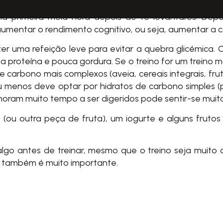
primeira meia hora depois de te levantares. Depoi
umentar o rendimento cognitivo, ou seja, aumentar a co
zer uma refeição leve para evitar a quebra glicémica
a proteína e pouca gordura. Se o treino for um treino ma
de carbono mais complexos (aveia, cereais integrais, fr
ou menos deve optar por hidratos de carbono simples (p
oram muito tempo a ser digeridos pode sentir-se muito
(ou outra peça de fruta), um iogurte e alguns fruto
go antes de treinar, mesmo que o treino seja muito c
o também é muito importante.