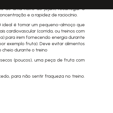
s de uma noite de jejum, recarregar o
ncentração e a rapidez de raciocínio.
. O ideal é tomar um pequeno-almoço que
is cardiovascular (corrida, ou treinos com
uta) para irem fornecendo energia durante
or exemplo fruta). Deve evitar alimentos
 cheio durante o treino
s secos (poucos), uma peça de fruta com
edo, para não sentir fraqueza no treino.