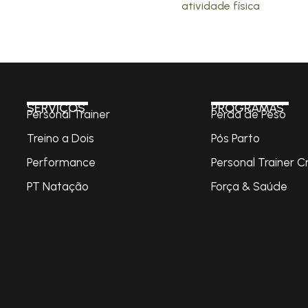
atividade física
SERVIÇOS
PROGRAMAS
Personal Trainer
Perda de Peso
Treino a Dois
Pós Parto
Performance
Personal Trainer C
PT Natação
Força & Saúde