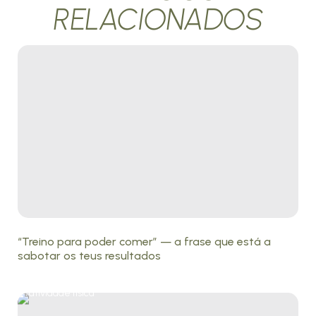
RELACIONADOS
“Treino para poder comer” — a frase que está a
sabotar os teus resultados