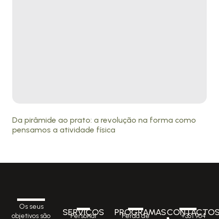
Da pirâmide ao prato: a revolução na forma como
pensamos a atividade física
Os seus
SERVIÇOS
PROGRAMAS
CONTACTO
Personal
Perda de
+351 964
objetivos são