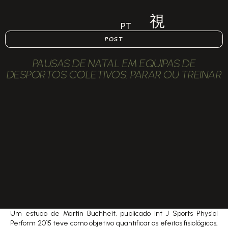
PT
POST
PAUSAS DE NATAL EM EQUIPAS DE
DESPORTOS COLETIVOS. PARAR OU TREINAR
Um
estudo de Martin Buchheit, publicado Int J Sports Physiol
Perform 2015
teve como objetivo quantificar os efeitos fisiológicos,