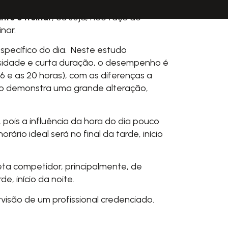
nte é treinar
, ou seja, não faça do
nar.
specífico do dia. Neste estudo
tensidade e curta duração, o desempenho é
6 e as 20 horas), com as diferenças a
não demonstra uma grande alteração,
 pois a influência da hora do dia pouco
ário ideal será no final da tarde, início
leta competidor, principalmente, de
e, início da noite.
visão de um profissional credenciado.