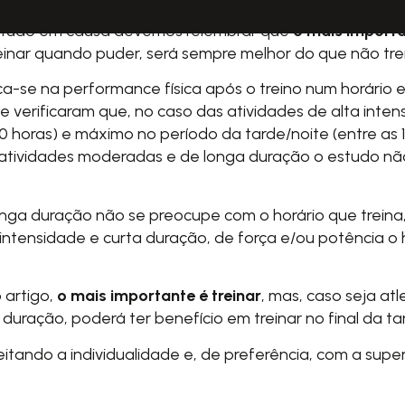
estudo em causa devemos relembrar que
o mais importa
reinar quando puder, será sempre melhor do que não trei
a-se na performance física após o treino num horário e
o e verificaram que, no caso das atividades de alta in
0 horas) e máximo no período da tarde/noite (entre as 1
 a atividades moderadas e de longa duração o estudo 
onga duração não se preocupe com o horário que treina,
 intensidade e curta duração, de força e/ou potência o hor
 artigo,
o mais importante é treinar
, mas, caso seja at
uração, poderá ter benefício em treinar no final da tard
tando a individualidade e, de preferência, com a super