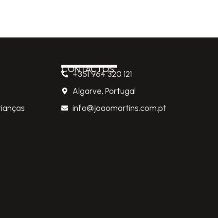
CONTACTOS
+351 964 320 121
Algarve, Portugal
rianças
info@joaomartins.com.pt