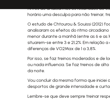
Antes de analisarmos os resultados do 
horário uma desculpa para não treinar, t
O estudo de
Chtourou & Souissi (2012)
foc
analisaram os efeitos do ritmo circadian
menor durante a manhã (entre as 6 e as 1
situarem-se entre 3 e 21,2%. Em relação
diferenças de VO2Max de 1 a 3,8%.
Por isso, se faz treinos moderados e de l
ou nada influencia. Se faz treinos de alta
da noite.
Vou concluir da mesma forma que iniciei o
desportos de grande intensidade e curta d
Lembre-se que deve sempre treinar respei