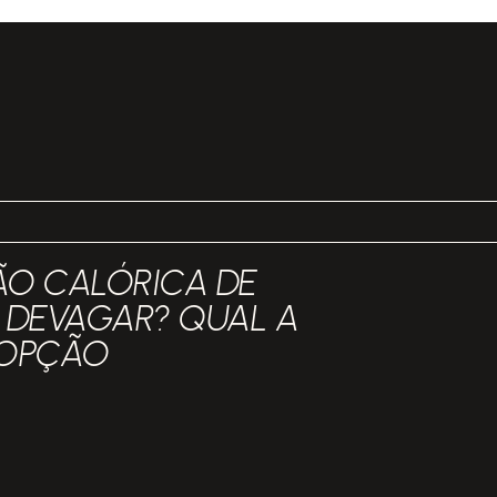
ÃO CALÓRICA DE
 DEVAGAR? QUAL A
 OPÇÃO