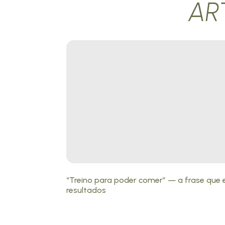
AR
“Treino para poder comer” — a frase que 
resultados