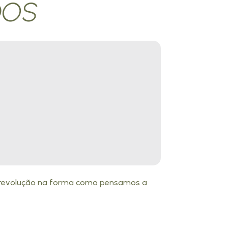
DOS
a revolução na forma como pensamos a