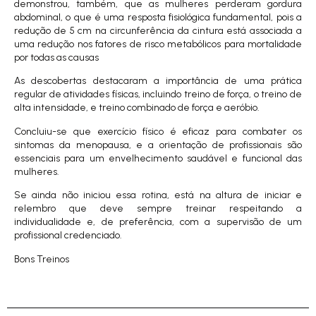
demonstrou, também, que as mulheres perderam gordura
abdominal, o que é uma resposta fisiológica fundamental, pois a
redução de 5 cm na circunferência da cintura está associada a
uma redução nos fatores de risco metabólicos para mortalidade
por todas as causas
As descobertas destacaram a importância de uma prática
regular de atividades físicas, incluindo treino de força, o treino de
alta intensidade, e treino combinado de força e aeróbio.
pin up
mosbet
mostbet casino
4rabet pakistan
mostbet casino
mosbet
pin up casino
pin up az
1win
mosbet az
mosbet
mostbet az
мостбет казино
pin up uzbekistan
mostbet
mosbet kz
pin up
1win bet
pinup casino
mosbet casino
pinup
pin up uz
pinko casino
mostbet casino
snaibet
pin-up
mostbet online
1win casino
mosbet
1 win casino
1 win
Concluiu-se que exercício físico é eficaz para combater os
sintomas da menopausa, e a orientação de profissionais são
essenciais para um envelhecimento saudável e funcional das
mulheres.
Se ainda não iniciou essa rotina, está na altura de iniciar e
relembro que deve sempre treinar respeitando a
individualidade e, de preferência, com a supervisão de um
profissional credenciado.
Bons Treinos