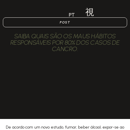
PT
POST
SAIBA QUAIS SÃO OS MAUS HÁBITOS
RESPONSÁVEIS POR 80% DOS CASOS DE
CANCRO.
De acordo com um
novo estudo
, fumar, beber álcool, expor-se ao