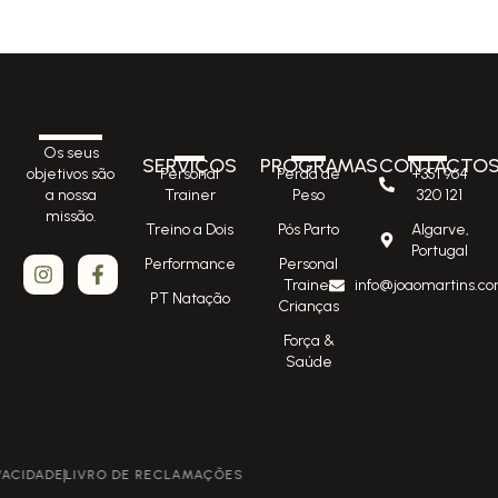
Os seus
SERVIÇOS
PROGRAMAS
CONTACTO
Personal
Perda de
+351 964
objetivos são
Trainer
Peso
320 121
a nossa
missão.
Treino a Dois
Pós Parto
Algarve,
Portugal
Performance
Personal
Trainer
info@joaomartins.co
PT Natação
Crianças
Força &
Saúde
POLÍTICA DE PRIVACIDADE
LIVRO DE RECLAMAÇÕES