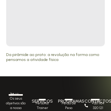
Da pirâmide ao prato: a revolução na forma como
pensamos a atividade física
Os seus
SERVIÇOS
PROGRAMAS
CONTACTO
Personal
Perda de
+351 964
objetivos são
Trainer
Peso
320 121
a nossa