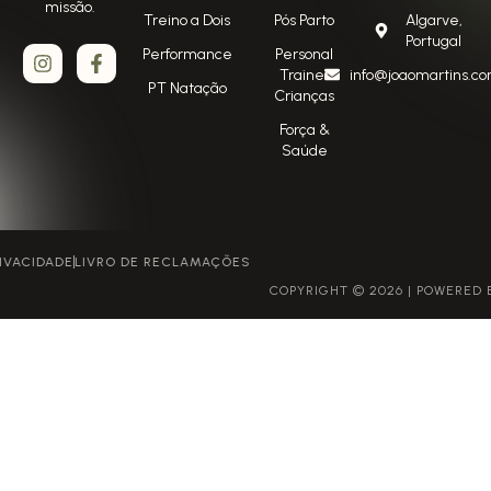
missão.
Treino a Dois
Pós Parto
Algarve,
Portugal
Performance
Personal
Trainer
info@joaomartins.co
PT Natação
Crianças
Força &
Saúde
POLÍTICA DE PRIVACIDADE
LIVRO DE RECLAMAÇÕES
COPYRIGHT © 2026 | POWERED BY GROWME