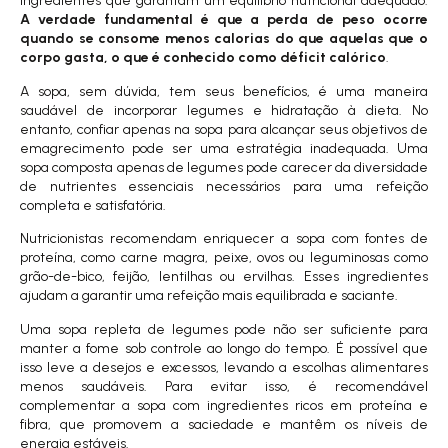
ingredientes que garantam um equilíbrio nutricional adequado.
A verdade fundamental é que a perda de peso ocorre
quando se consome menos calorias do que aquelas que o
corpo gasta, o que é conhecido como déficit calórico
.
A sopa, sem dúvida, tem seus benefícios, é uma maneira
saudável de incorporar legumes e hidratação à dieta. No
entanto, confiar apenas na sopa para alcançar seus objetivos de
emagrecimento pode ser uma estratégia inadequada. Uma
sopa composta apenas de legumes pode carecer da diversidade
de nutrientes essenciais necessários para uma refeição
completa e satisfatória.
Nutricionistas recomendam enriquecer a sopa com fontes de
proteína, como carne magra, peixe, ovos ou leguminosas como
grão-de-bico, feijão, lentilhas ou ervilhas. Esses ingredientes
ajudam a garantir uma refeição mais equilibrada e saciante.
mostbet casino
pinup casino
mosbet
4rabet login
pinup azerbaycan
pinup az
mostbet
1win online
пин ап
казино мостбет
mostbet casino
мостбет кз
mostbet
mostbet kz
1 win casino
mostbet kz
пинап
1win casino
1vin
4x bet
mostbet uz casino
mostbet
pin up
aviator
1win bet
1win casino
pinup
pin up casino uz
pin up az
1win casino
mosbet az
Uma sopa repleta de legumes pode não ser suficiente para
manter a fome sob controle ao longo do tempo. É possível que
isso leve a desejos e excessos, levando a escolhas alimentares
menos saudáveis. Para evitar isso, é recomendável
complementar a sopa com ingredientes ricos em proteína e
fibra, que promovem a saciedade e mantêm os níveis de
energia estáveis.