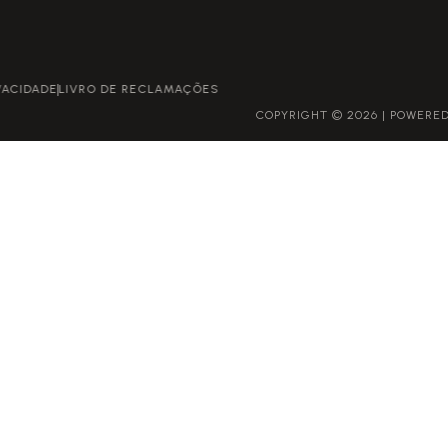
POLÍTICA DE PRIVACIDADE
LIVRO DE RECLAMAÇÕES
COPYRIGHT © 2026 | POWERED BY GROWME