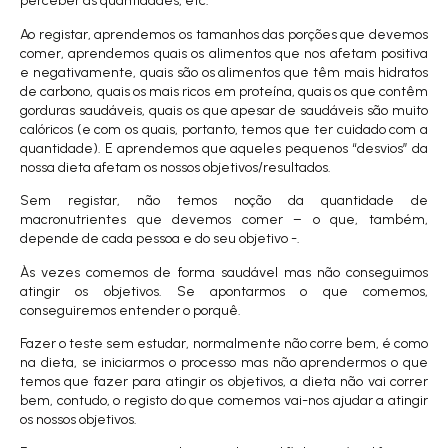
perceber as quantidades, etc.
Ao registar, aprendemos os tamanhos das porções que devemos
comer, aprendemos quais os alimentos que nos afetam positiva
e negativamente, quais são os alimentos que têm mais hidratos
de carbono, quais os mais ricos em proteína, quais os que contêm
gorduras saudáveis, quais os que apesar de saudáveis são muito
calóricos (e com os quais, portanto, temos que ter cuidado com a
quantidade). E aprendemos que aqueles pequenos “desvios” da
nossa dieta afetam os nossos objetivos/resultados.
Sem registar, não temos noção da quantidade de
macronutrientes que devemos comer – o que, também,
depende de cada pessoa e do seu objetivo -.
Às vezes comemos de forma saudável mas não conseguimos
atingir os objetivos. Se apontarmos o que comemos,
conseguiremos entender o porquê.
Fazer o teste sem estudar, normalmente não corre bem, é como
na dieta, se iniciarmos o processo mas não aprendermos o que
temos que fazer para atingir os objetivos, a dieta não vai correr
bem, contudo, o registo do que comemos vai-nos ajudar a atingir
os nossos objetivos.