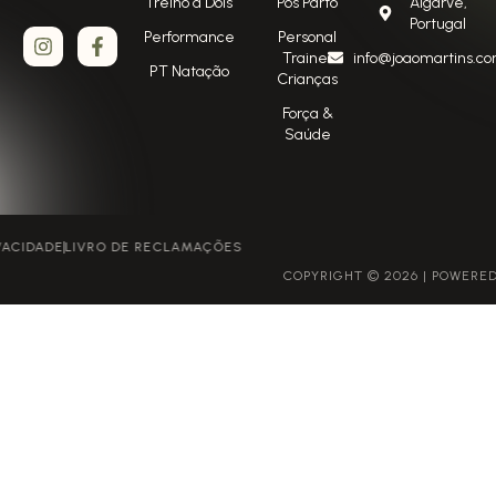
Treino a Dois
Pós Parto
Algarve,
Portugal
Performance
Personal
Trainer
info@joaomartins.co
PT Natação
Crianças
Força &
Saúde
POLÍTICA DE PRIVACIDADE
LIVRO DE RECLAMAÇÕES
COPYRIGHT © 2026 | POWERED BY GROWME