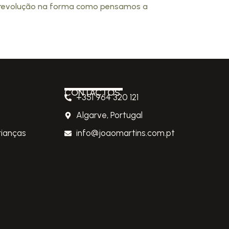
a revolução na forma como pensamos a
CONTACTOS
+351 964 320 121
Algarve, Portugal
rianças
info@joaomartins.com.pt