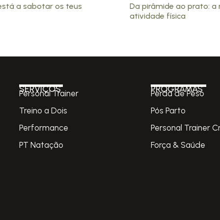
está a sabotar os teus
Da pirâmide ao prato: 
atividade física
SERVIÇOS
PROGRAMAS
Personal Trainer
Perda de Peso
Treino a Dois
Pós Parto
Performance
Personal Trainer C
PT Natação
Força & Saúde