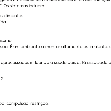
. Os sintomas incluem:
os alimentos
ida
onsumo
ssoal. É um ambiente alimentar altamente estimulante,
aprocessados influencia a saúde pois está associado a
 2
a, compulsão, restrição)