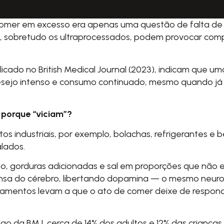
mer em excesso era apenas uma questão de falta de fo
os, sobretudo os ultraprocessados, podem provocar c
blicado no
British Medical Journal (2023)
, indicam que um
desejo intenso e consumo continuado, mesmo quando já
 porque “viciam”?
os industriais, por exemplo, bolachas, refrigerantes e
lados.
o, gorduras adicionadas e sal em proporções que não 
nsa do cérebro, libertando dopamina — o mesmo neuro
mentos levam a que o ato de comer deixe de responder
igo da BMJ, cerca de 14% dos adultos e 12% das crian