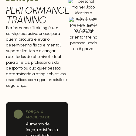
PERFORMANCE
TRAINING
Performance Training é um
serviço exclusivo, criado para
quem procura elevar o
desempenho físico e mental,
superar limites e alcançar
resultados de alto nível. Ideal
para atletas, profissionais do
desporto ou qualquer pessoa
determinada a atingir objetivos
específicos com rigor, precisão e
segurança.
FORÇA &
MOBILIDADE
Aumento de
força, resistência
e mobilidade.