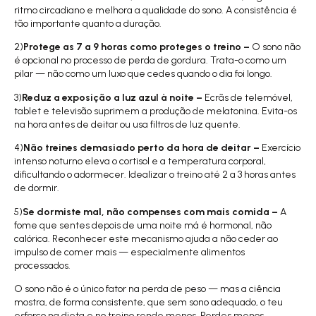
ritmo circadiano e melhora a qualidade do sono. A consistência é
tão importante quanto a duração.
2)
Protege as 7 a 9 horas como proteges o treino –
O sono não
é opcional no processo de perda de gordura. Trata-o como um
pilar — não como um luxo que cedes quando o dia foi longo.
3)
Reduz a exposição a luz azul à noite –
Ecrãs de telemóvel,
tablet e televisão suprimem a produção de melatonina. Evita-os
na hora antes de deitar ou usa filtros de luz quente.
4)
Não treines demasiado perto da hora de deitar –
Exercício
intenso noturno eleva o cortisol e a temperatura corporal,
dificultando o adormecer. Idealizar o treino até 2 a 3 horas antes
de dormir.
5)
Se dormiste mal, não compenses com mais comida –
A
fome que sentes depois de uma noite má é hormonal, não
calórica. Reconhecer este mecanismo ajuda a não ceder ao
impulso de comer mais — especialmente alimentos
processados.
O sono não é o único fator na perda de peso — mas a ciência
mostra, de forma consistente, que sem sono adequado, o teu
esforço na dieta e no treino rende menos. Perdes menos