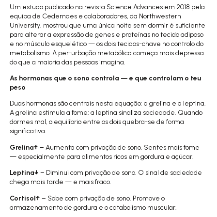
Um estudo publicado na revista
Science Advances em 2018
pela
equipa de Cedernaes e colaboradores, da Northwestern
University, mostrou que uma única noite sem dormir é suficiente
para alterar a expressão de genes e proteínas no tecido adiposo
e no músculo esquelético — os dois tecidos-chave no controlo do
metabolismo. A perturbação metabólica começa mais depressa
do que a maioria das pessoas imagina.
As hormonas
que o sono controla — e que controlam o teu
peso
Duas hormonas são centrais nesta equação: a grelina e a leptina.
A grelina estimula a fome; a leptina sinaliza saciedade. Quando
dormes mal, o equilíbrio entre os dois quebra-se de forma
significativa.
Grelina↑
– Aumenta com privação de sono. Sentes mais fome
— especialmente para alimentos ricos em gordura e açúcar.
Leptina↓
– Diminui com privação de sono. O sinal de saciedade
chega mais tarde — e mais fraco.
Cortisol↑
– Sobe com privação de sono. Promove o
armazenamento de gordura e o catabolismo muscular.