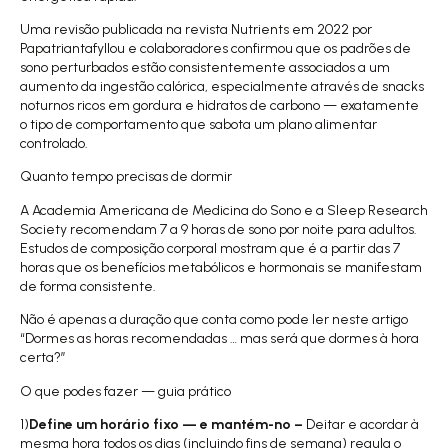
Uma
revisão publicada na revista Nutrients em 2022 por
Papatriantafyllou
e colaboradores confirmou que os padrões de
sono perturbados estão consistentemente associados a um
aumento da ingestão calórica, especialmente através de snacks
noturnos ricos em gordura e hidratos de carbono — exatamente
o tipo de comportamento que sabota um plano alimentar
controlado.
Quanto tempo precisas de dormir
A Academia Americana de Medicina do Sono e a Sleep Research
Society recomendam 7 a 9 horas de sono por noite para adultos.
Estudos de composição corporal mostram que é a partir das 7
horas que os benefícios metabólicos e hormonais se manifestam
de forma consistente.
Não é apenas a duração que conta como pode ler neste artigo
“
Dormes as horas recomendadas … mas será que dormes à hora
certa?
”
O que podes fazer — guia prático
1)
Define um horário fixo — e mantém-no –
Deitar e acordar à
mesma hora todos os dias (incluindo fins de semana) regula o