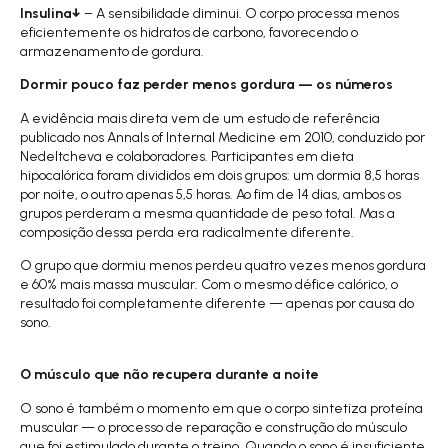
Insulina↓
– A sensibilidade diminui. O corpo processa menos
eficientemente os hidratos de carbono, favorecendo o
armazenamento de gordura.
Dormir pouco faz perder menos gordura — os números
A evidência mais direta vem de um estudo de referência
publicado nos
Annals of Internal Medicine em 2010
, conduzido por
Nedeltcheva e colaboradores. Participantes em dieta
hipocalórica foram divididos em dois grupos: um dormia 8,5 horas
por noite, o outro apenas 5,5 horas. Ao fim de 14 dias, ambos os
grupos perderam a mesma quantidade de peso total. Mas a
composição dessa perda era radicalmente diferente.
O grupo que dormiu menos perdeu quatro vezes menos gordura
e 60% mais massa muscular. Com o mesmo défice calórico, o
resultado foi completamente diferente — apenas por causa do
sono.
O músculo que não recupera durante a noite
O sono é também o momento em que o corpo sintetiza proteína
muscular — o processo de reparação e construção do músculo
que foi estimulado durante o treino. Quando o sono é insuficiente,