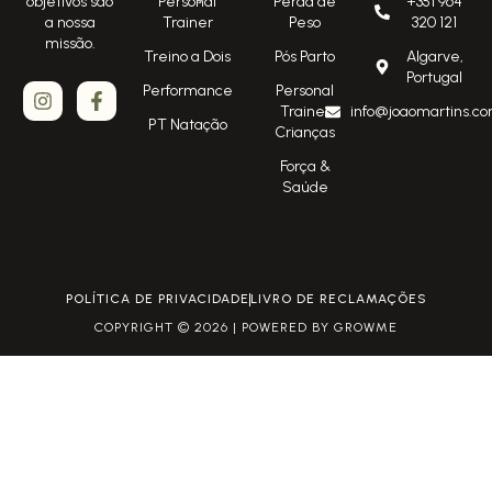
Personal
Perda de
+351 964
objetivos são
Trainer
Peso
320 121
a nossa
missão.
Treino a Dois
Pós Parto
Algarve,
Portugal
Performance
Personal
Trainer
info@joaomartins.co
PT Natação
Crianças
Força &
Saúde
POLÍTICA DE PRIVACIDADE
LIVRO DE RECLAMAÇÕES
COPYRIGHT © 2026 | POWERED BY GROWME