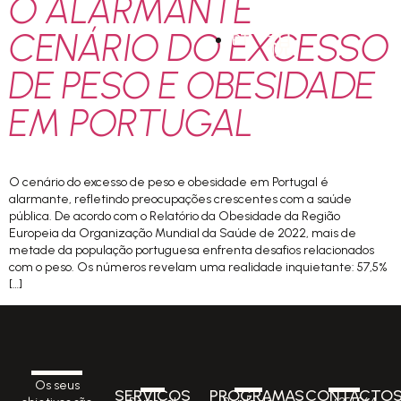
O ALARMANTE
CENÁRIO DO EXCESSO
PT
DE PESO E OBESIDADE
EM PORTUGAL
O cenário do excesso de peso e obesidade em Portugal é
alarmante, refletindo preocupações crescentes com a saúde
pública. De acordo com o Relatório da Obesidade da Região
Europeia da Organização Mundial da Saúde de 2022, mais de
metade da população portuguesa enfrenta desafios relacionados
com o peso. Os números revelam uma realidade inquietante: 57,5%
[…]
Os seus
SERVIÇOS
PROGRAMAS
CONTACTO