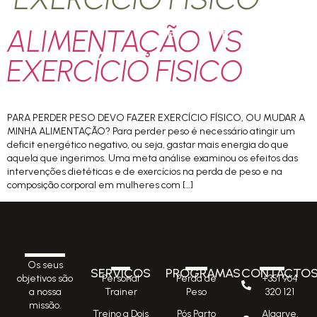
ALIMENTAÇÃO VS
PT
EXERCÍCIO FISICO
PARA PERDER PESO DEVO FAZER EXERCÍCIO FÍSICO, OU MUDAR A
MINHA ALIMENTAÇÃO? Para perder peso é necessário atingir um
deficit energético negativo, ou seja, gastar mais energia do que
aquela que ingerimos. Uma meta análise examinou os efeitos das
intervenções dietéticas e de exercícios na perda de peso e na
composição corporal em mulheres com […]
Os seus
SERVIÇOS
PROGRAMAS
CONTACTO
Personal
Perda de
+351 964
objetivos são
Trainer
Peso
320 121
a nossa
missão.
Treino a Dois
Pós Parto
Algarve,