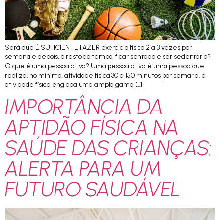
Será que É SUFICIENTE FAZER exercício físico 2 a 3 vezes por
semana e depois, o resto do tempo, ficar sentado e ser sedentário?
O que é uma pessoa ativa? Uma pessoa ativa é uma pessoa que
realiza, no mínimo, atividade física 30 a 150 minutos por semana. a
atividade física engloba uma ampla gama […]
IMPORTÂNCIA DA
APTIDÃO FÍSICA NA
SAÚDE DAS CRIANÇAS:
ALERTA PARA UM
FUTURO SAUDÁVEL