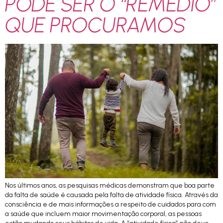
PODE SER O “REMÉDIO”
QUE PROCURAMOS
Nos últimos anos, as pesquisas médicas demonstram que boa parte
da falta de saúde é causada pela falta de atividade física. Através da
consciência e de mais informações a respeito de cuidados para com
a saúde que incluem maior movimentação corporal, as pessoas