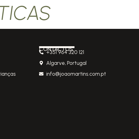
TICAS
CONTACTOS
+351 964 320 121
Algarve, Portugal
rianças
info@joaomartins.com.pt