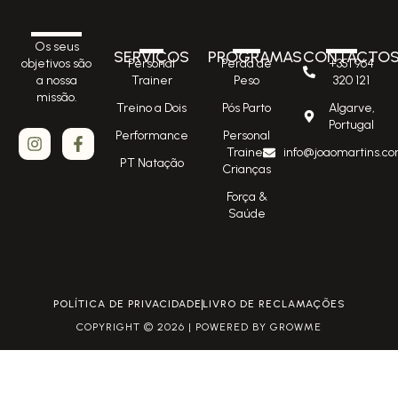
Os seus
SERVIÇOS
PROGRAMAS
CONTACTO
Personal
Perda de
+351 964
objetivos são
Trainer
Peso
320 121
a nossa
missão.
Treino a Dois
Pós Parto
Algarve,
Portugal
Performance
Personal
Trainer
info@joaomartins.co
PT Natação
Crianças
Força &
Saúde
POLÍTICA DE PRIVACIDADE
LIVRO DE RECLAMAÇÕES
COPYRIGHT © 2026 | POWERED BY GROWME