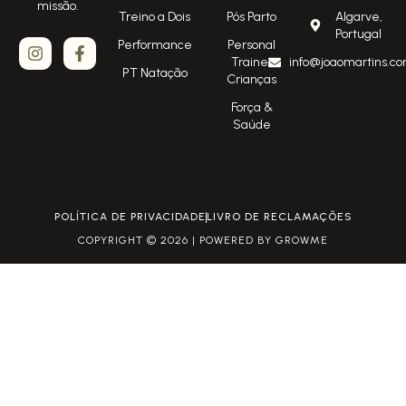
missão.
Treino a Dois
Pós Parto
Algarve,
Portugal
Performance
Personal
Trainer
info@joaomartins.co
PT Natação
Crianças
Força &
Saúde
POLÍTICA DE PRIVACIDADE
LIVRO DE RECLAMAÇÕES
COPYRIGHT © 2026 | POWERED BY GROWME