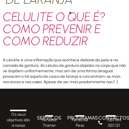
CELULITE O QUE É?
PT
COMO PREVENIR E
COMO REDUZIR
A celulite é uma inflamação que acontece debaixo da pele e na
camada de gordura. As células de gordura alojadas no corpo que não
se dispõem uniformemente, mas sim de uma forma desigual,
provocam o tal aspeto de casca de laranja e concentram-se mais
nas ancas e nas coxas. Apesar de ser mais predominante nas […]
Os seus
SERVIÇOS
PROGRAMAS
CONTACTO
Personal
Perda de
+351 964
objetivos são
Trainer
Peso
320 121
a nossa