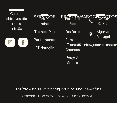
Os seus
SERVIÇOS
PROGRAMAS
CONTACTO
Personal
Perda de
+351 964
objetivos são
Trainer
Peso
320 121
a nossa
missão.
Treino a Dois
Pós Parto
Algarve,
Portugal
Performance
Personal
Trainer
info@joaomartins.co
PT Natação
Crianças
Força &
Saúde
POLÍTICA DE PRIVACIDADE
LIVRO DE RECLAMAÇÕES
COPYRIGHT © 2026 | POWERED BY GROWME