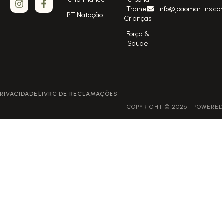
Trainer
info@joaomartins.co
PT Natação
Crianças
Força &
Saúde
POLÍTICA DE PRIVACIDADE
LIVRO DE RECLAMAÇÕES
COPYRIGHT © 2026 | POWERED BY GROWME