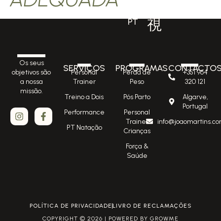
PT
Os seus
SERVIÇOS
PROGRAMAS
CONTACTO
Personal
Perda de
+351 964
objetivos são
Trainer
Peso
320 121
a nossa
missão.
Treino a Dois
Pós Parto
Algarve,
Portugal
Performance
Personal
Trainer
info@joaomartins.co
PT Natação
Crianças
Força &
Saúde
POLÍTICA DE PRIVACIDADE
LIVRO DE RECLAMAÇÕES
COPYRIGHT © 2026 | POWERED BY GROWME