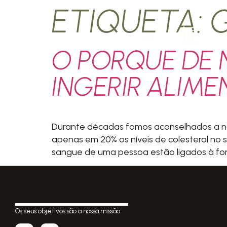
ETIQUETA:
PT
O PORQUE DE 
INGERIR ALIM
Durante décadas fomos aconselhados a não
apenas em 20% os níveis de colesterol no s
sangue de uma pessoa estão ligados à form
Os seus objetivos são a nossa missão.