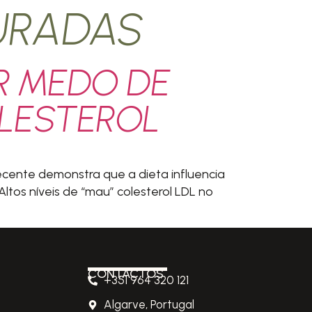
URADAS
R MEDO DE
OLESTEROL
ecente demonstra que a dieta influencia
ltos níveis de “mau” colesterol LDL no
CONTACTOS
+351 964 320 121
Algarve, Portugal