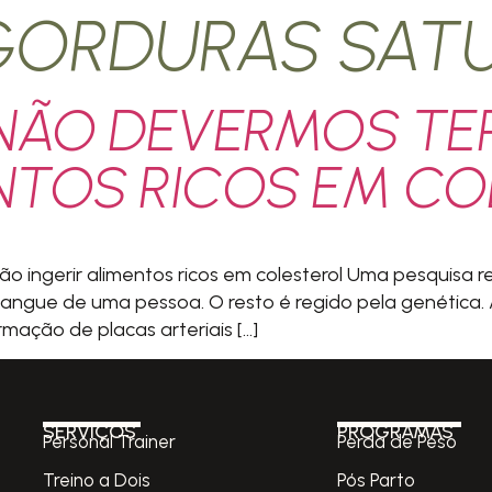
GORDURAS SAT
NÃO DEVERMOS TE
ENTOS RICOS EM C
 ingerir alimentos ricos em colesterol Uma pesquisa r
angue de uma pessoa. O resto é regido pela genética. A
ação de placas arteriais […]
SERVIÇOS
PROGRAMAS
Personal Trainer
Perda de Peso
Treino a Dois
Pós Parto