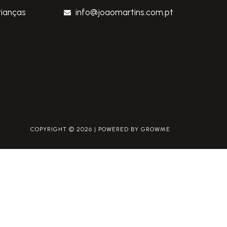
rianças
info@joaomartins.com.pt
COPYRIGHT © 2026 | POWERED BY GROWME