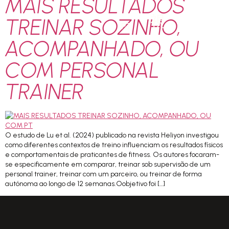
MAIS RESULTADOS
TREINAR SOZINHO,
PT
ACOMPANHADO, OU
COM PERSONAL
TRAINER
O estudo de Lu et al. (2024) publicado na revista Heliyon investigou
como diferentes contextos de treino influenciam os resultados físicos
e comportamentais de praticantes de fitness. Os autores focaram-
se especificamente em comparar, treinar sob supervisão de um
personal trainer, treinar com um parceiro, ou treinar de forma
autónoma ao longo de 12 semanas.Oobjetivo foi […]