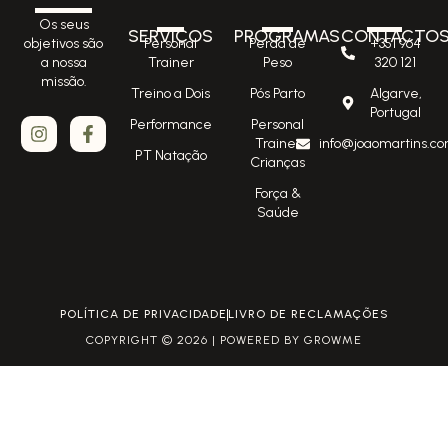
Os seus
SERVIÇOS
PROGRAMAS
CONTACTO
Personal
Perda de
+351 964
objetivos são
Trainer
Peso
320 121
a nossa
missão.
Treino a Dois
Pós Parto
Algarve,
Portugal
Performance
Personal
Trainer
info@joaomartins.co
PT Natação
Crianças
Força &
Saúde
POLÍTICA DE PRIVACIDADE
LIVRO DE RECLAMAÇÕES
COPYRIGHT © 2026 | POWERED BY GROWME