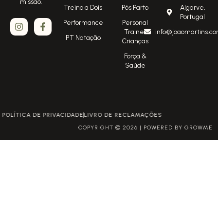
missão.
Treino a Dois
Pós Parto
Algarve,
Portugal
Performance
Personal
Trainer
info@joaomartins.co
PT Natação
Crianças
Força &
Saúde
POLÍTICA DE PRIVACIDADE
LIVRO DE RECLAMAÇÕES
COPYRIGHT © 2026 | POWERED BY GROWME