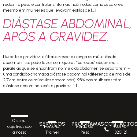
reduzir o peso e controlar sintomas incômodos, como os calores,
mesmo em mulheres que levavam estilos de […]
DIÁSTASE ABDOMINAL,
APÓS A GRAVIDEZ.
Durante a gravidez, o útero cresce e alonga os músculos do
abdomen. Isso pode fazer com que as “paredes” abdominais
paralelas que se encontram no meio do abdomen se separarem –
uma condição chamada diástase abdominal (diferença de mais de
2,7 cm entre os músculos abdominais). 98% das mulheres têm
diástase abdominal após a gravidez […]
Os seus
SERVIÇOS
PROGRAMAS
CONTACTO
Personal
Perda de
+351 964
objetivos são
Trainer
Peso
320 121
a nossa