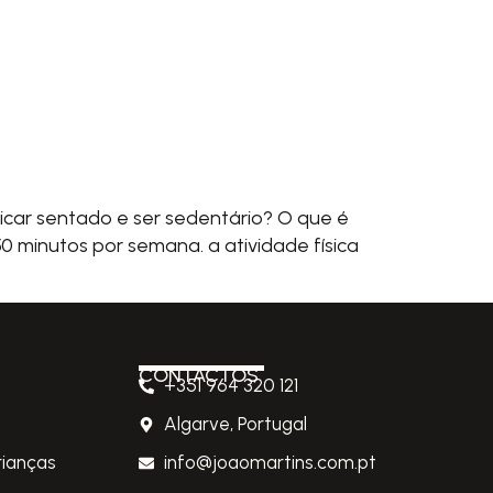
ficar sentado e ser sedentário? O que é
0 minutos por semana. a atividade física
CONTACTOS
+351 964 320 121
Algarve, Portugal
rianças
info@joaomartins.com.pt