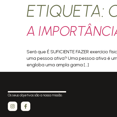
ETIQUETA:
PT
A IMPORTÂNCIA
Será que É SUFICIENTE FAZER exercício físi
uma pessoa ativa? Uma pessoa ativa é uma p
engloba uma ampla gama […]
Os seus objetivos são a nossa missão.