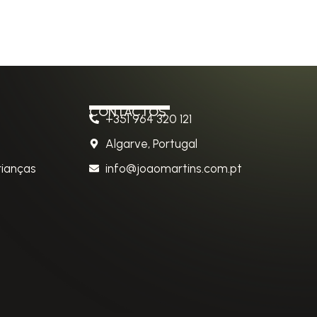
CONTACTOS
+351 964 320 121
Algarve, Portugal
rianças
info@joaomartins.com.pt