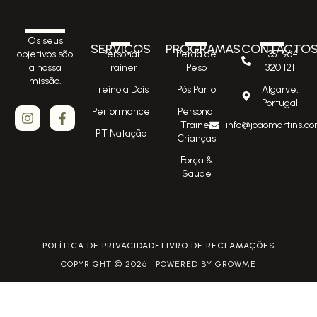
Os seus
SERVIÇOS
PROGRAMAS
CONTACTO
Personal
Perda de
+351 964
objetivos são
Trainer
Peso
320 121
a nossa
missão.
Treino a Dois
Pós Parto
Algarve,
Portugal
Performance
Personal
Trainer
info@joaomartins.co
PT Natação
Crianças
Força &
Saúde
POLÍTICA DE PRIVACIDADE
LIVRO DE RECLAMAÇÕES
COPYRIGHT © 2026 | POWERED BY GROWME