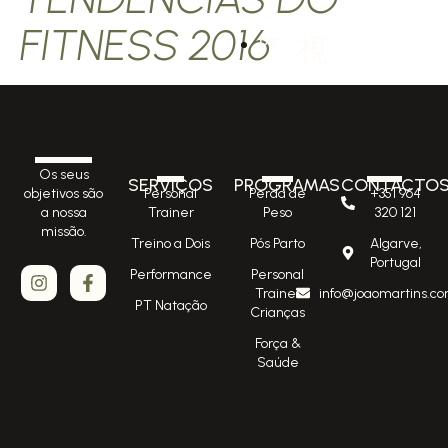
FITNESS 2016
PT
Os seus
SERVIÇOS
PROGRAMAS
CONTACTO
Personal
Perda de
+351 964
objetivos são
Trainer
Peso
320 121
a nossa
missão.
Treino a Dois
Pós Parto
Algarve,
Portugal
Performance
Personal
Trainer
info@joaomartins.co
PT Natação
Crianças
Força &
Saúde