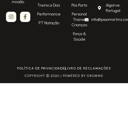
missão.
Treino a Dois
Pós Parto
Algarve,
Portugal
Performance
Personal
Trainer
info@joaomartins.co
PT Natação
Crianças
Força &
Saúde
POLÍTICA DE PRIVACIDADE
LIVRO DE RECLAMAÇÕES
COPYRIGHT © 2026 | POWERED BY GROWME