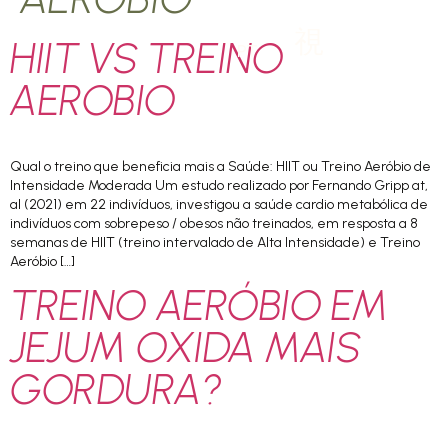
HIIT VS TREINO
PT
AEROBIO
Qual o treino que beneficia mais a Saúde: HIIT ou Treino Aeróbio de
Intensidade Moderada Um estudo realizado por Fernando Gripp at,
al (2021) em 22 indivíduos, investigou a saúde cardio metabólica de
indivíduos com sobrepeso / obesos não treinados, em resposta a 8
semanas de HIIT (treino intervalado de Alta Intensidade) e Treino
Aeróbio […]
TREINO AERÓBIO EM
JEJUM OXIDA MAIS
GORDURA?